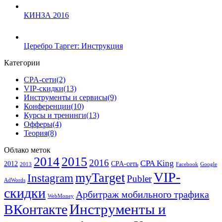
КИНЗА 2016
Церебро Таргет: Инструкция
Категории
CPA-сети
(2)
VIP-скидки
(13)
Инструменты и сервисы
(9)
Конференции
(10)
Курсы и тренинги
(13)
Офферы
(4)
Теория
(8)
Облако меток
2014
2015
2016
CPA King
2012
CPA-сеть
2013
Facebook
Google
VIP-
myTarget
Instagram
Publer
AdWords
скидки
Арбитраж мобильного трафика
WebMoney
Инструменты и
ВКонтакте