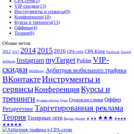
CPA-сети
(2)
VIP-скидки
(13)
Инструменты и сервисы
(9)
Конференции
(10)
Курсы и тренинги
(13)
Офферы
(4)
Теория
(8)
Облако меток
2014
2015
2016
CPA King
2012
CPA-сеть
2013
Facebook
Google
VIP-
myTarget
Instagram
Publer
AdWords
скидки
Арбитраж мобильного трафика
WebMoney
Инструменты и
ВКонтакте
сервисы
Курсы и
Конференция
тренинги
Оффер
Одноклассники
Лучшие обзоры
Одно
Таргетированная реклама
Ретаргетинг
Теория
Тизерные сети
★★★
Яндекс.Директ
★
★★
★★★★
★★★★★