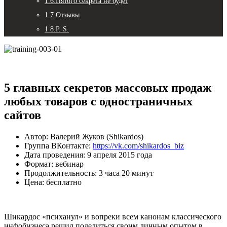
1.6.
Пятого секрета не будет
1.7.
Отзывы
1.8.
P. S.
5 главных секретов массовых продаж
любых товаров с одностраничных
сайтов
Автор: Валерий Жуков (Shikardos)
Группа ВКонтакте:
https://vk.com/shikardos_biz
Дата проведения: 9 апреля 2015 года
Формат: вебинар
Продолжительность: 3 часа 20 минут
Цена: бесплатно
Шикардос «психанул» и вопреки всем канонам классического
инфобизнеса решил поделиться своим личным опытом в