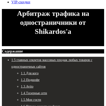
VIP-скидки
Арбитраж трафика на
одностраничники от
Shikardos'а
Вы здесь:
Содержание
1.
5 главных секретов массовых продаж любых товаров с
одностраничных сайтов
1.1.
Для кого
1.2.
Подшофе
1.3.
Avito
1.4.
Тизерные сети
1.5.
Мои гости