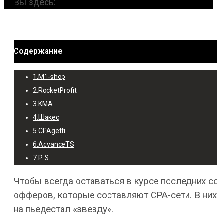
Вы здесь:
Содержание
1.
M1-shop
2.
RocketProfit
3.
KMA
4.
Шакес
5.
CPAgetti
6.
AdvanceTS
7.
P. S.
Чтобы всегда оставаться в курсе последних с
офферов, которые составляют CPA-сети. В них
на пьедестал «звезду».