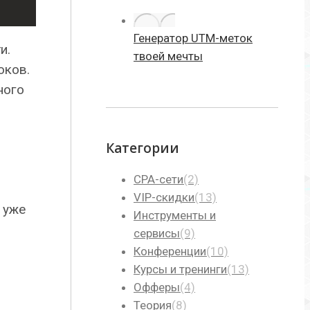
Генератор UTM-меток
и.
твоей мечты
оков.
ного
Категории
CPA-сети
(2)
VIP-скидки
(13)
П уже
Инструменты и
сервисы
(9)
Конференции
(10)
Курсы и тренинги
(13)
Офферы
(4)
Теория
(8)