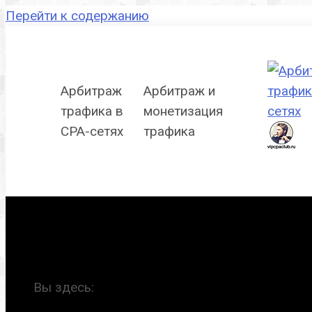
Перейти к содержанию
Арбитраж
Арбитраж и
трафика в
монетизация
CPA-сетях
трафика
Список CPA-сете
Вы здесь: