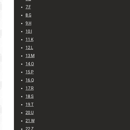
7.
F
8.
G
9.
H
10.
I
11.
K
12.
L
13.
M
14.
O
15.
P
16.
Q
17.
R
18.
S
19.
T
20.
U
21.
W
22.
Z