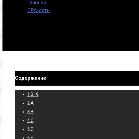
Главная
CPA-сети
Список всех CPA-сетей рунета
Содержание
1.
0–9
2.
A
3.
B
4.
C
5.
D
6.
E