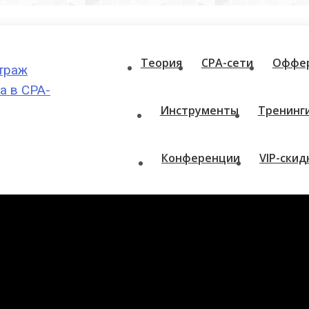
Теория
CPA-сети
Оффе
Инструменты
Тренинг
Конференции
VIP-скид
й рунета