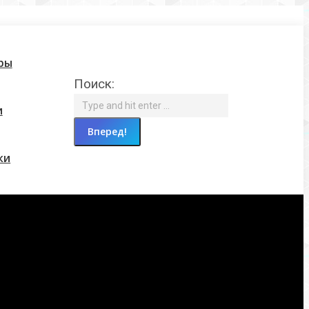
ры
Поиск:
и
ки